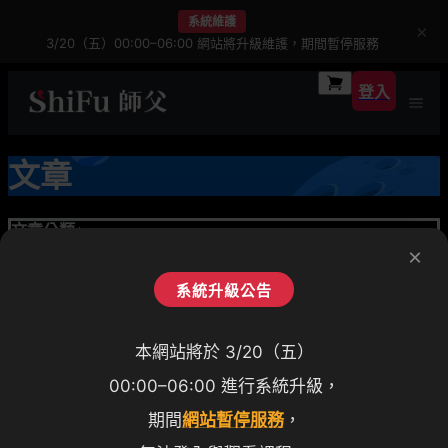
系統維護
×
3/20（五）00:00–06:00 網站將升級維護，期間暫停服務
登入
文章
文章分類
+
×
全部
首頁
文章列表
系統升級公告
全部文章
免費
付費
精選文章
至尊麻將課
頂級籃球進攻技巧
本網站將於 3/20（五）
ShiFu 是師傅，還是師父？
實用日文課
00:00–06:00 進行系統升級，
#
SHIFU
期間
網站暫停服務
，
#
線上課程
#
吳寶春
陳修平